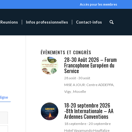
Accès pour les membres
Reunions
Infos professionnelles
Contact-infos
ÉVÈNEMENTS ET CONGRÈS
28-30 Août 2026 – Forum
Francophone Européen du
Service
28 août
-
30 août
MISE A JOUR: Centre ADDEPPA,
Vigy , Moselle
ligne
18-20 septembre 2026
-8th Internationale – AA
Ardennes Conventions
18 septembre
-
20 septembre
Hotel Vayamundo Houffalize