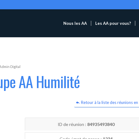
Nous les AA
Les AA pour vous?
Admin Digital
upe AA Humilité
Retour à la liste des réunions en 
ID de réunion :
84935493840
Code / mot de passe :
1234