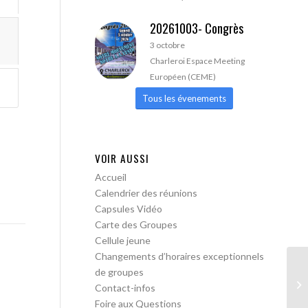
20261003- Congrès
3 octobre
Charleroi Espace Meeting
Européen (CEME)
Tous les évenements
VOIR AUSSI
Accueil
Calendrier des réunions
Capsules Vidéo
Carte des Groupes
Cellule jeune
Changements d’horaires exceptionnels
de groupes
AA
Contact-infos
Foire aux Questions