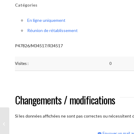
Catégories
En ligne uniquement
Réunion de rétablissement
P47826/M34517/R34517
Visites :
0
Changements / modifications
Si les données affichées ne sont pas correctes ou nécessitent d'
AA Humilité (semaine)
Envoyer un mail a