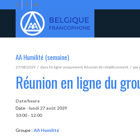
AA Humilité (semaine)
/
/
27/08/2029
dans
En ligne uniquement
,
Réunion de rétablissement
par
Réunion en ligne du gro
Date/heure
Date -
lundi 27 août 2029
10:00 - 12:00
Groupe :
AA Humilité