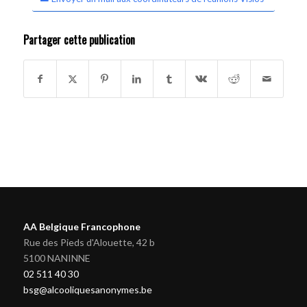
Partager cette publication
AA Belgique Francophone
Rue des Pieds d'Alouette, 42 b
5100 NANINNE
02 511 40 30
bsg@alcooliquesanonymes.be