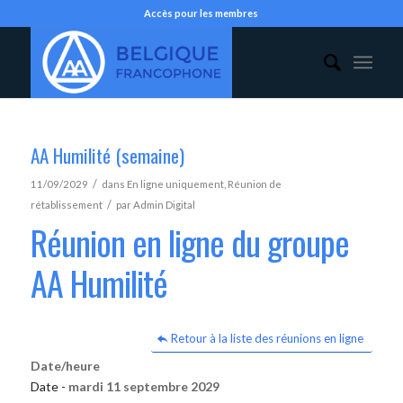
Accès pour les membres
AA Humilité (semaine)
/
11/09/2029
dans
En ligne uniquement
,
Réunion de
/
rétablissement
par
Admin Digital
Réunion en ligne du groupe
AA Humilité
Retour à la liste des réunions en ligne
Date/heure
Date -
mardi 11 septembre 2029