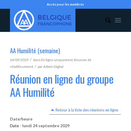
Accès pour les membres
AA Humilité (semaine)
/
24/09/2029
dans
En ligne uniquement
,
Réunion de
/
rétablissement
par
Admin Digital
Réunion en ligne du groupe
AA Humilité
Retour à la liste des réunions en ligne
Date/heure
Date -
lundi 24 septembre 2029