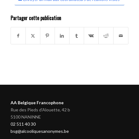
Partager cette publication
AA Belgique Francophone
Rue des Pieds d'Alouette, 42 b
5100 NANINNE
02 511 40 30
bsg@alcooliquesanonymes.be