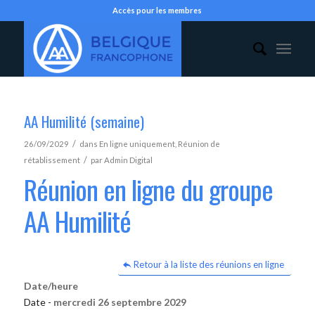
Accès pour les membres
AA Humilité (semaine)
/
26/09/2029
dans
En ligne uniquement
,
Réunion de
/
rétablissement
par
Admin Digital
Réunion en ligne du groupe
AA Humilité
Retour à la liste des réunions en ligne
Date/heure
Date -
mercredi 26 septembre 2029