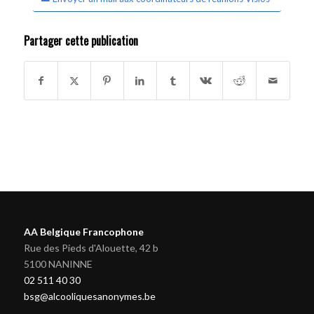
Partager cette publication
AA Belgique Francophone
Rue des Pieds d'Alouette, 42 b
5100 NANINNE
02 511 40 30
bsg@alcooliquesanonymes.be