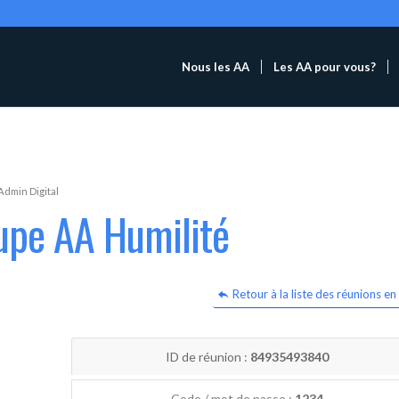
Nous les AA
Les AA pour vous?
Admin Digital
upe AA Humilité
Retour à la liste des réunions en 
ID de réunion :
84935493840
Code / mot de passe :
1234