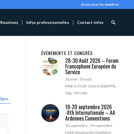
Accès pour les membres
Reunions
Infos professionnelles
Contact-infos
ÉVÈNEMENTS ET CONGRÈS
28-30 Août 2026 – Forum
Francophone Européen du
Service
28 août
-
30 août
MISE A JOUR: Centre ADDEPPA,
Vigy , Moselle
ligne
18-20 septembre 2026
-8th Internationale – AA
Ardennes Conventions
18 septembre
-
20 septembre
Hotel Vayamundo Houffalize