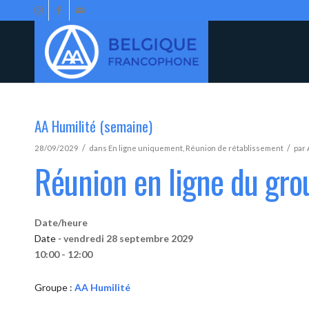
AA Humilité (semaine)
/
/
28/09/2029
dans
En ligne uniquement
,
Réunion de rétablissement
par
Réunion en ligne du gro
Date/heure
Date -
vendredi 28 septembre 2029
10:00 - 12:00
Groupe :
AA Humilité