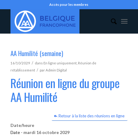
Accès pour les membres
AA Humilité (semaine)
/
16/10/2029
dans
En ligne uniquement
,
Réunion de
/
rétablissement
par
Admin Digital
Réunion en ligne du groupe
AA Humilité
Retour à la liste des réunions en ligne
Date/heure
Date -
mardi 16 octobre 2029