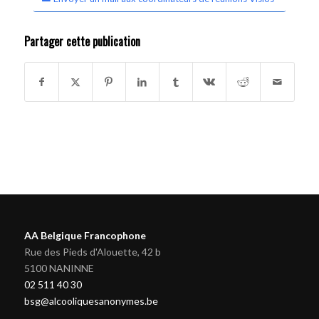
Partager cette publication
AA Belgique Francophone
Rue des Pieds d'Alouette, 42 b
5100 NANINNE
02 511 40 30
bsg@alcooliquesanonymes.be