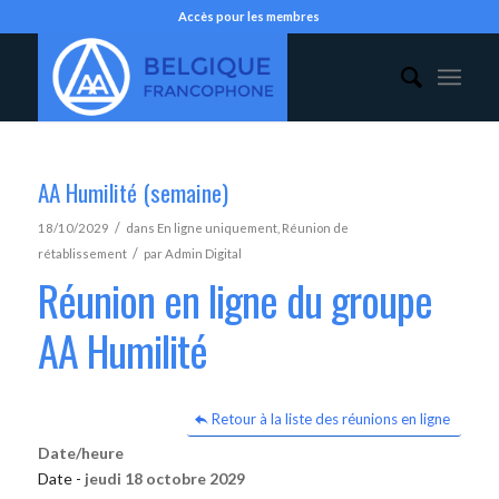
Accès pour les membres
AA Humilité (semaine)
/
18/10/2029
dans
En ligne uniquement
,
Réunion de
/
rétablissement
par
Admin Digital
Réunion en ligne du groupe
AA Humilité
Retour à la liste des réunions en ligne
Date/heure
Date -
jeudi 18 octobre 2029