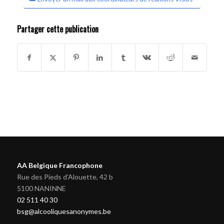
Partager cette publication
AA Belgique Francophone
Rue des Pieds d'Alouette, 42 b
5100 NANINNE
02 511 40 30
bsg@alcooliquesanonymes.be