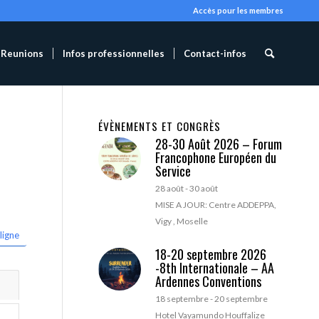
Accès pour les membres
Reunions
Infos professionnelles
Contact-infos
ÉVÈNEMENTS ET CONGRÈS
28-30 Août 2026 – Forum
Francophone Européen du
Service
28 août
-
30 août
MISE A JOUR: Centre ADDEPPA,
Vigy , Moselle
ligne
18-20 septembre 2026
-8th Internationale – AA
Ardennes Conventions
18 septembre
-
20 septembre
Hotel Vayamundo Houffalize