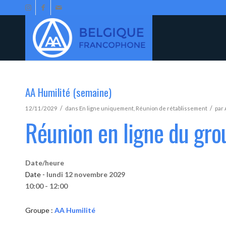
AA Humilité (semaine)
/
/
12/11/2029
dans
En ligne uniquement
,
Réunion de rétablissement
par
Réunion en ligne du gro
Date/heure
Date -
lundi 12 novembre 2029
10:00 - 12:00
Groupe :
AA Humilité