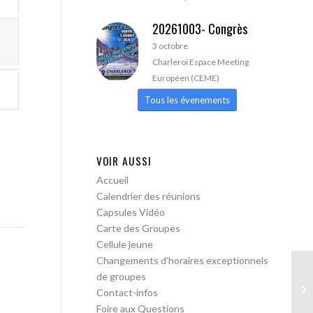
20261003- Congrès
3 octobre
Charleroi Espace Meeting
Européen (CEME)
Tous les évenements
VOIR AUSSI
Accueil
Calendrier des réunions
Capsules Vidéo
Carte des Groupes
Cellule jeune
Changements d’horaires exceptionnels
de groupes
AA
Contact-infos
Foire aux Questions