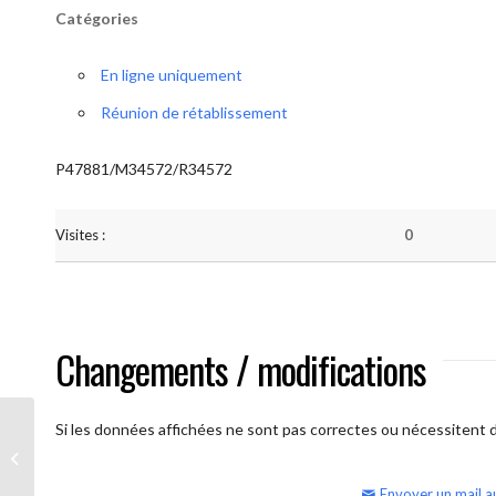
Catégories
En ligne uniquement
Réunion de rétablissement
P47881/M34572/R34572
Visites :
0
Changements / modifications
Si les données affichées ne sont pas correctes ou nécessitent d'
AA Humilité (semaine)
Envoyer un mail a