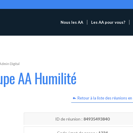
Nous les AA
Les AA pour vous?
Admin Digital
upe AA Humilité
Retour à la liste des réunions en 
ID de réunion :
84935493840
Code / mot de passe :
1234