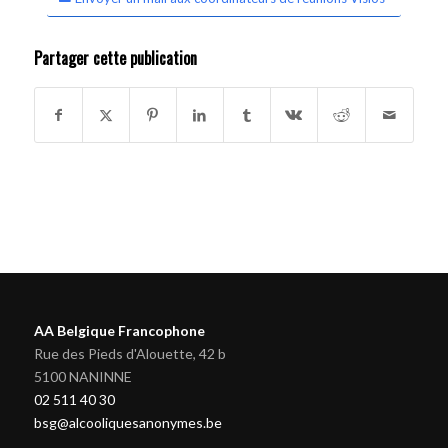
Partager cette publication
AA Belgique Francophone
Rue des Pieds d'Alouette, 42 b
5100 NANINNE
02 511 40 30
bsg@alcooliquesanonymes.be