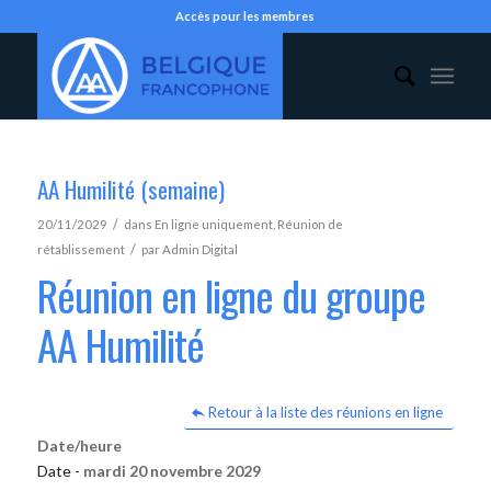
Accès pour les membres
AA Humilité (semaine)
/
20/11/2029
dans
En ligne uniquement
,
Réunion de
/
rétablissement
par
Admin Digital
Réunion en ligne du groupe
AA Humilité
Retour à la liste des réunions en ligne
Date/heure
Date -
mardi 20 novembre 2029