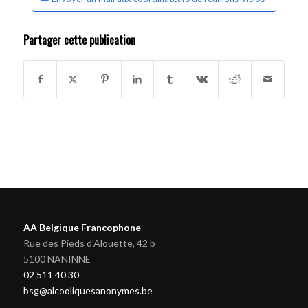
Partager cette publication
AA Belgique Francophone
Rue des Pieds d'Alouette, 42 b
5100 NANINNE
02 511 40 30
bsg@alcooliquesanonymes.be