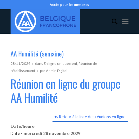
Accès pour les membres
AA Humilité (semaine)
/
28/11/2029
dans
En ligne uniquement
,
Réunion de
/
rétablissement
par
Admin Digital
Réunion en ligne du groupe
AA Humilité
Retour à la liste des réunions en ligne
Date/heure
Date -
mercredi 28 novembre 2029