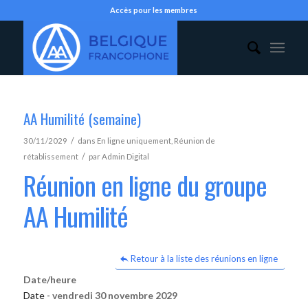
Accès pour les membres
AA Humilité (semaine)
/
30/11/2029
dans
En ligne uniquement
,
Réunion de
/
rétablissement
par
Admin Digital
Réunion en ligne du groupe
AA Humilité
Retour à la liste des réunions en ligne
Date/heure
Date -
vendredi 30 novembre 2029