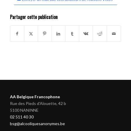
Partager cette publication
AA Belgique Francophone
Rue des Pieds d'Alouette, 42 b
5100 NANINNE
02 511 40 30
bsg@alcooliquesanonymes.be