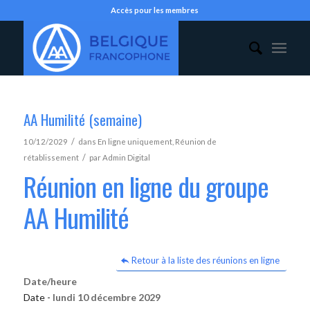
Accès pour les membres
AA Humilité (semaine)
/
10/12/2029
dans
En ligne uniquement
,
Réunion de
/
rétablissement
par
Admin Digital
Réunion en ligne du groupe
AA Humilité
Retour à la liste des réunions en ligne
Date/heure
Date -
lundi 10 décembre 2029