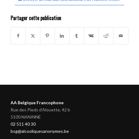
Partager cette publication
AA Belgique Francophone
Rue des Pieds d'Alouette, 42 b
5100 NANINNE
02 511 40 30
bsg@alcooliquesanonymes.be