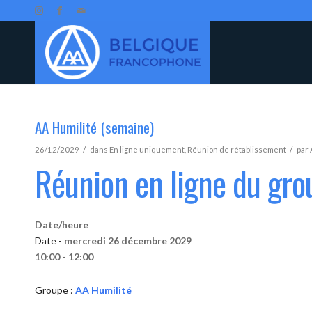
AA Humilité (semaine)
/
/
26/12/2029
dans
En ligne uniquement
,
Réunion de rétablissement
par
Réunion en ligne du gro
Date/heure
Date -
mercredi 26 décembre 2029
10:00 - 12:00
Groupe :
AA Humilité