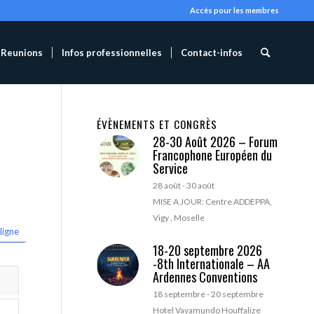
Accès pour les membres
Reunions
Infos professionnelles
Contact-infos
ÉVÈNEMENTS ET CONGRÈS
28-30 Août 2026 – Forum
Francophone Européen du
Service
28 août
-
30 août
MISE A JOUR: Centre ADDEPPA,
Vigy , Moselle
ligne
18-20 septembre 2026
-8th Internationale – AA
Ardennes Conventions
18 septembre
-
20 septembre
Hotel Vayamundo Houffalize