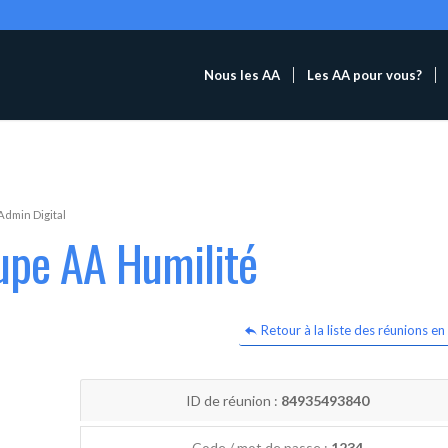
Nous les AA
Les AA pour vous?
Admin Digital
upe AA Humilité
Retour à la liste des réunions en 
ID de réunion :
84935493840
Code / mot de passe :
1234