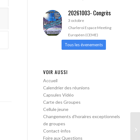
20261003- Congrès
3 octobre
Charleroi Espace Meeting
Européen (CEME)
Tous les évenements
VOIR AUSSI
Accueil
Calendrier des réunions
Capsules Vidéo
Carte des Groupes
Cellule jeune
Changements d’horaires exceptionnels
de groupes
AA
Contact-infos
Foire aux Questions