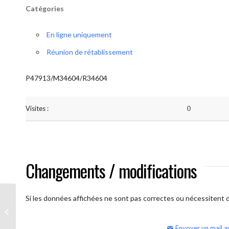
Catégories
En ligne uniquement
Réunion de rétablissement
P47913/M34604/R34604
Visites :
0
Changements / modifications
Si les données affichées ne sont pas correctes ou nécessitent d'
AA Humilité (semaine)
Envoyer un mail a