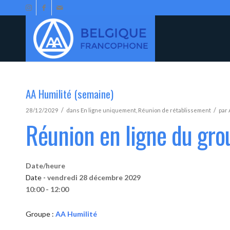
AA Humilité (semaine)
/
/
28/12/2029
dans
En ligne uniquement
,
Réunion de rétablissement
par
Réunion en ligne du gro
Date/heure
Date -
vendredi 28 décembre 2029
10:00 - 12:00
Groupe :
AA Humilité