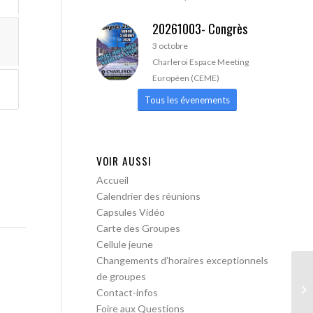
20261003- Congrès
3 octobre
Charleroi Espace Meeting
Européen (CEME)
Tous les évenements
VOIR AUSSI
Accueil
Calendrier des réunions
Capsules Vidéo
Carte des Groupes
Cellule jeune
Changements d’horaires exceptionnels
de groupes
AA
Contact-infos
Foire aux Questions