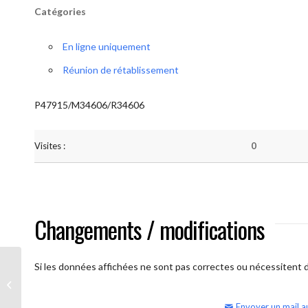
Catégories
En ligne uniquement
Réunion de rétablissement
P47915/M34606/R34606
Visites :
0
Changements / modifications
Si les données affichées ne sont pas correctes ou nécessitent d'
AA Humilité (semaine)
Envoyer un mail a