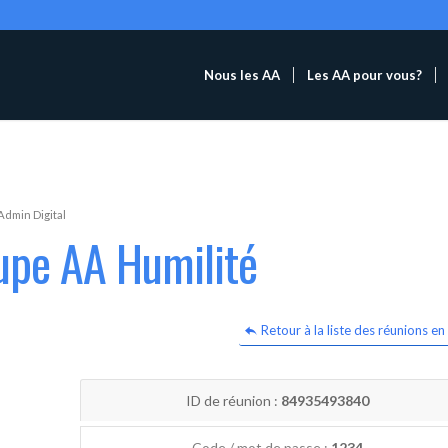
Nous les AA
Les AA pour vous?
Admin Digital
upe AA Humilité
Retour à la liste des réunions en 
ID de réunion :
84935493840
Code / mot de passe :
1234