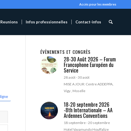
Accès pour les membres
Reunions
Infos professionnelles
Contact-infos
ÉVÈNEMENTS ET CONGRÈS
28-30 Août 2026 – Forum
Francophone Européen du
Service
28 août
-
30 août
MISE A JOUR: Centre ADDEPPA,
Vigy , Moselle
ligne
18-20 septembre 2026
-8th Internationale – AA
Ardennes Conventions
18 septembre
-
20 septembre
Hotel Vayamundo Houffalize