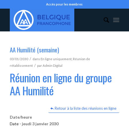
Accès pour les membres
AA Humilité (semaine)
/
03/01/2030
dans
En ligne uniquement
,
Réunion de
/
rétablissement
par
Admin Digital
Réunion en ligne du groupe
AA Humilité
Retour à la liste des réunions en ligne
Date/heure
Date -
jeudi 3 janvier 2030