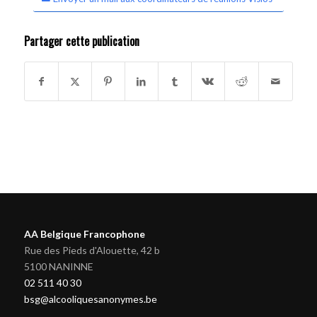
Partager cette publication
AA Belgique Francophone
Rue des Pieds d'Alouette, 42 b
5100 NANINNE
02 511 40 30
bsg@alcooliquesanonymes.be