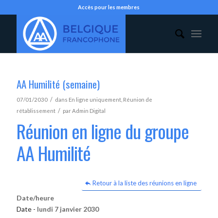
Accès pour les membres
AA Humilité (semaine)
/
07/01/2030
dans
En ligne uniquement
,
Réunion de
/
rétablissement
par
Admin Digital
Réunion en ligne du groupe
AA Humilité
Retour à la liste des réunions en ligne
Date/heure
Date -
lundi 7 janvier 2030