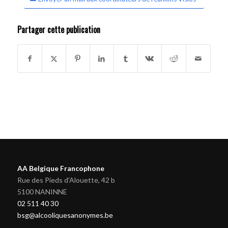
Partager cette publication
AA Belgique Francophone
Rue des Pieds d'Alouette, 42 b
5100 NANINNE
02 511 40 30
bsg@alcooliquesanonymes.be