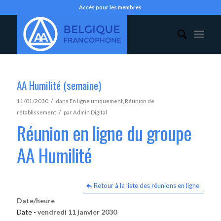
Accès pour les membres
AA Humilité (semaine)
/
11/01/2030
dans
En ligne uniquement
,
Réunion de
/
rétablissement
par
Admin Digital
Réunion en ligne du groupe
AA Humilité
Retour à la liste des réunions en ligne
Date/heure
Date -
vendredi 11 janvier 2030