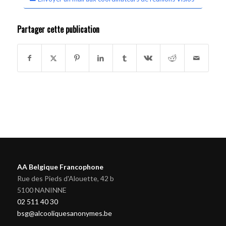
Partager cette publication
AA Belgique Francophone
Rue des Pieds d'Alouette, 42 b
5100 NANINNE
02 511 40 30
bsg@alcooliquesanonymes.be