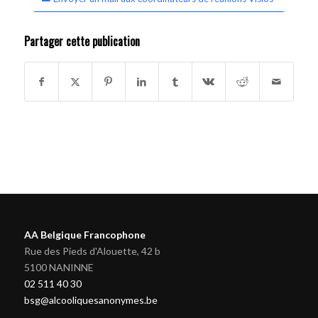
Partager cette publication
AA Belgique Francophone
Rue des Pieds d'Alouette, 42 b
5100 NANINNE
02 511 40 30
bsg@alcooliquesanonymes.be