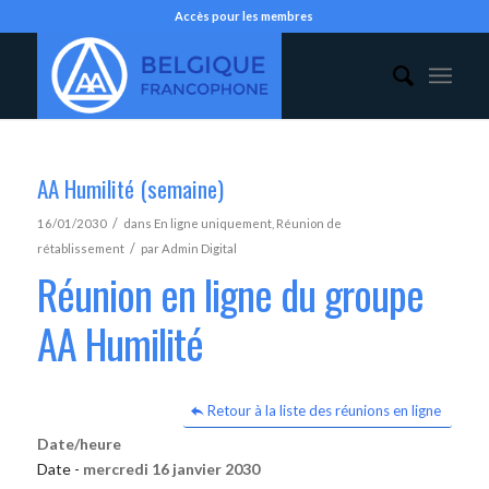
Accès pour les membres
AA Humilité (semaine)
/
16/01/2030
dans
En ligne uniquement
,
Réunion de
/
rétablissement
par
Admin Digital
Réunion en ligne du groupe
AA Humilité
Retour à la liste des réunions en ligne
Date/heure
Date -
mercredi 16 janvier 2030