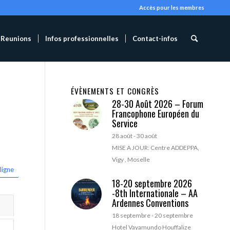
Accès pour les membres
Reunions
Infos professionnelles
Contact-infos
ÉVÈNEMENTS ET CONGRÈS
28-30 Août 2026 – Forum
Francophone Européen du
Service
28 août
-
30 août
MISE A JOUR: Centre ADDEPPA,
Vigy , Moselle
ligne
18-20 septembre 2026
-8th Internationale – AA
Ardennes Conventions
18 septembre
-
20 septembre
Hotel Vayamundo Houffalize