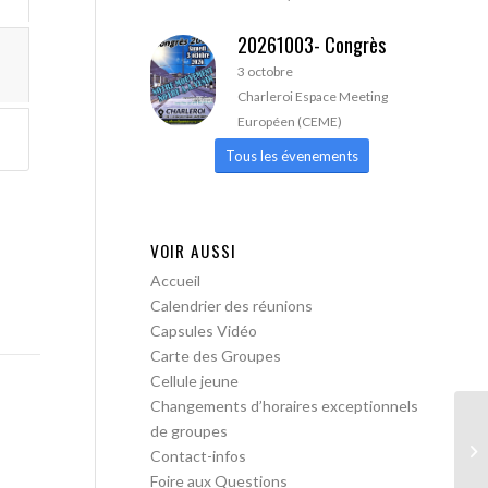
20261003- Congrès
3 octobre
Charleroi Espace Meeting
Européen (CEME)
Tous les évenements
VOIR AUSSI
Accueil
Calendrier des réunions
Capsules Vidéo
Carte des Groupes
Cellule jeune
Changements d’horaires exceptionnels
de groupes
AA
Contact-infos
Foire aux Questions