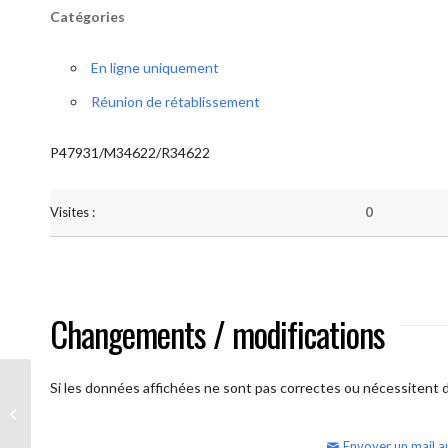
Catégories
En ligne uniquement
Réunion de rétablissement
P47931/M34622/R34622
Visites :
0
Changements / modifications
Si les données affichées ne sont pas correctes ou nécessitent d'
AA Humilité (semaine)
Envoyer un mail a