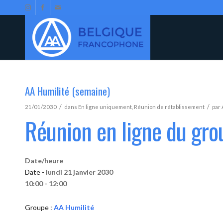
AA Humilité (semaine)
/
/
21/01/2030
dans
En ligne uniquement
,
Réunion de rétablissement
par
Réunion en ligne du gro
Date/heure
Date -
lundi 21 janvier 2030
10:00 - 12:00
Groupe :
AA Humilité