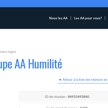
Nous les AA
Les AA pour vous?
Admin Digital
upe AA Humilité
Retour à la liste des réunions en 
ID de réunion :
84935493840
Code / mot de passe :
1234