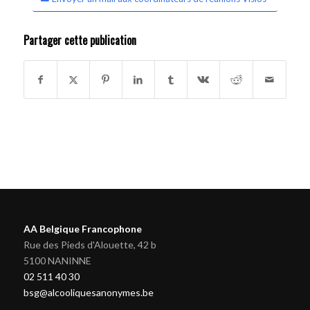
Partager cette publication
AA Belgique Francophone
Rue des Pieds d'Alouette, 42 b
5100 NANINNE
02 511 40 30
bsg@alcooliquesanonymes.be