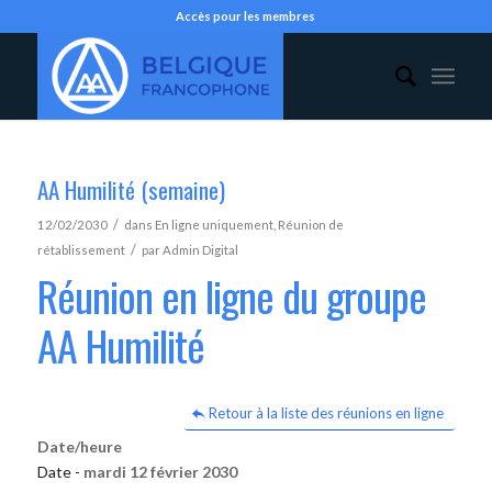
Accès pour les membres
AA Humilité (semaine)
/
12/02/2030
dans
En ligne uniquement
,
Réunion de
/
rétablissement
par
Admin Digital
Réunion en ligne du groupe
AA Humilité
Retour à la liste des réunions en ligne
Date/heure
Date -
mardi 12 février 2030