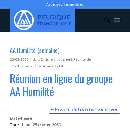
Accès pour les membres
AA Humilité (semaine)
/
25/02/2030
dans
En ligne uniquement
,
Réunion de
/
rétablissement
par
Admin Digital
Réunion en ligne du groupe
AA Humilité
Retour à la liste des réunions en ligne
Date/heure
Date -
lundi 25 février 2030