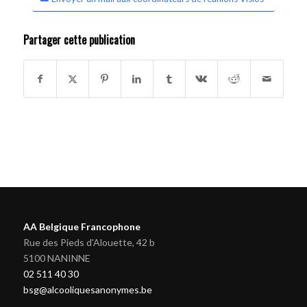
Partager cette publication
AA Belgique Francophone
Rue des Pieds d'Alouette, 42 b
5100 NANINNE
02 511 40 30
bsg@alcooliquesanonymes.be