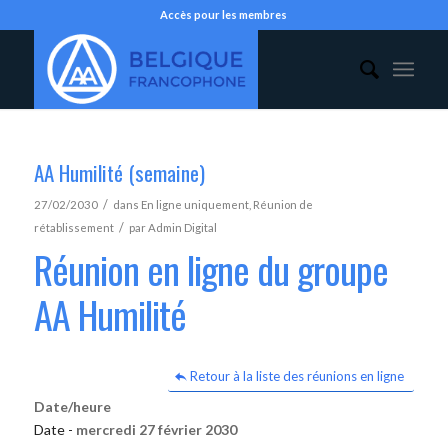
Accès pour les membres
AA Humilité (semaine)
/
27/02/2030
dans
En ligne uniquement
,
Réunion de
/
rétablissement
par
Admin Digital
Réunion en ligne du groupe
AA Humilité
Retour à la liste des réunions en ligne
Date/heure
Date -
mercredi 27 février 2030