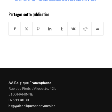
Partager cette publication
AA Belgique Francophone
Rue des Pieds d'Alouette, 42 b
5100 NANINNE
02 511 40 30
bsg@alcooliquesanonymes.be