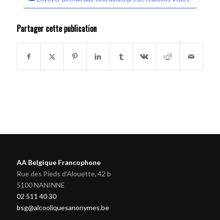
Partager cette publication
AA Belgique Francophone
Rue des Pieds d'Alouette, 42 b
5100 NANINNE
02 511 40 30
bsg@alcooliquesanonymes.be