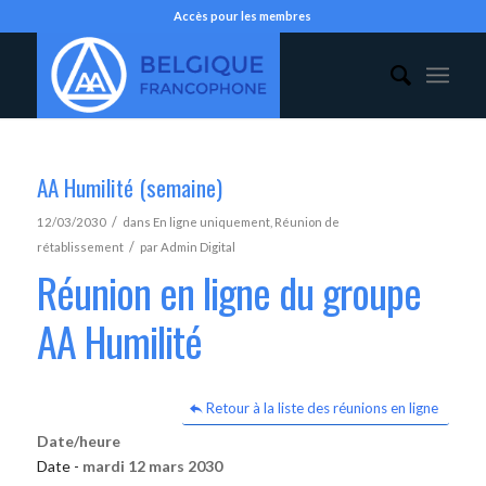
Accès pour les membres
AA Humilité (semaine)
/
12/03/2030
dans
En ligne uniquement
,
Réunion de
/
rétablissement
par
Admin Digital
Réunion en ligne du groupe
AA Humilité
Retour à la liste des réunions en ligne
Date/heure
Date -
mardi 12 mars 2030