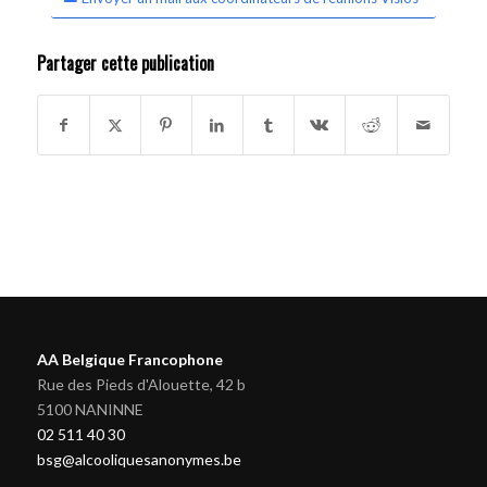
Partager cette publication
AA Belgique Francophone
Rue des Pieds d'Alouette, 42 b
5100 NANINNE
02 511 40 30
bsg@alcooliquesanonymes.be