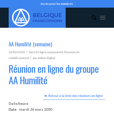
Accès pour les membres
AA Humilité (semaine)
/
26/03/2030
dans
En ligne uniquement
,
Réunion de
/
rétablissement
par
Admin Digital
Réunion en ligne du groupe
AA Humilité
Retour à la liste des réunions en ligne
Date/heure
Date -
mardi 26 mars 2030