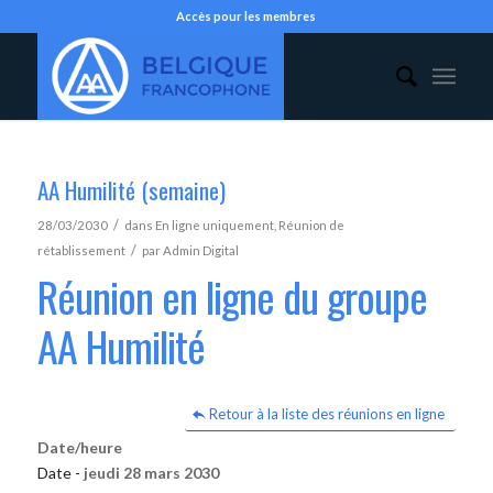
Accès pour les membres
AA Humilité (semaine)
/
28/03/2030
dans
En ligne uniquement
,
Réunion de
/
rétablissement
par
Admin Digital
Réunion en ligne du groupe
AA Humilité
Retour à la liste des réunions en ligne
Date/heure
Date -
jeudi 28 mars 2030