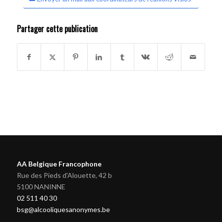
Partager cette publication
AA Belgique Francophone
Rue des Pieds d'Alouette, 42 b
5100 NANINNE
02 511 40 30
bsg@alcooliquesanonymes.be