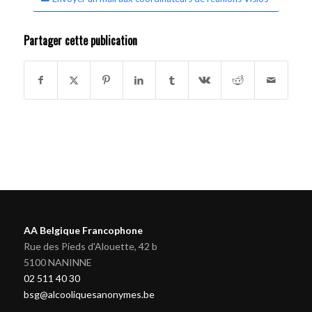
Partager cette publication
AA Belgique Francophone
Rue des Pieds d'Alouette, 42 b
5100 NANINNE
02 511 40 30
bsg@alcooliquesanonymes.be