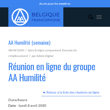
Accès pour les membres
AA Humilité (semaine)
/
08/04/2030
dans
En ligne uniquement
,
Réunion de
/
rétablissement
par
Admin Digital
Réunion en ligne du groupe
AA Humilité
Retour à la liste des réunions en ligne
Date/heure
Date -
lundi 8 avril 2030