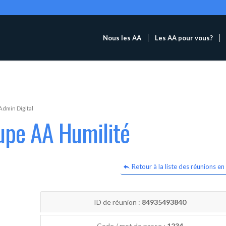
Nous les AA
Les AA pour vous?
Admin Digital
upe AA Humilité
Retour à la liste des réunions en 
ID de réunion :
84935493840
Code / mot de passe :
1234