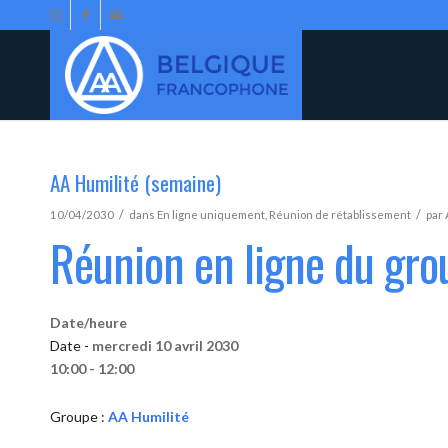
AA Humilité (semaine)
/
/
10/04/2030
dans
En ligne uniquement
,
Réunion de rétablissement
par
Réunion en ligne du gro
Date/heure
Date -
mercredi 10 avril 2030
10:00 - 12:00
Groupe :
AA Humilité