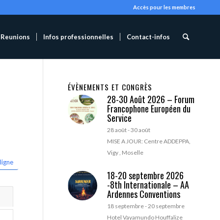
Accès pour les membres
Reunions
Infos professionnelles
Contact-infos
ÉVÈNEMENTS ET CONGRÈS
28-30 Août 2026 – Forum
Francophone Européen du
Service
28 août
-
30 août
MISE A JOUR: Centre ADDEPPA,
Vigy , Moselle
ligne
18-20 septembre 2026
-8th Internationale – AA
Ardennes Conventions
18 septembre
-
20 septembre
Hotel Vayamundo Houffalize