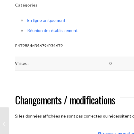
Catégories
En ligne uniquement
Réunion de rétablissement
P47988/M34679/R34679
Visites :
0
Changements / modifications
Si les données affichées ne sont pas correctes ou nécessitent d'
AA Humilité (semaine)
Envoyer un mail a