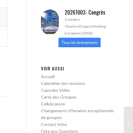
20261003- Congrès
3 octobre
Charleroi Espace Meeting
Européen (CEME)
Tous les évenements
VOIR AUSSI
Accueil
Calendrier des réunions
Capsules Vidéo
Carte des Groupes
Cellule jeune
Changements d’horaires exceptionnels
de groupes
AA
Contact-infos
Foire aux Questions