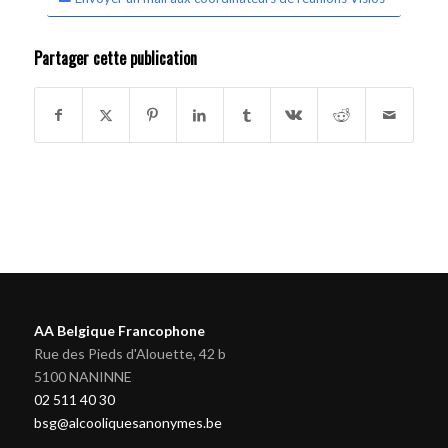
Partager cette publication
AA Belgique Francophone
Rue des Pieds d'Alouette, 42 b
5100 NANINNE
02 511 40 30
bsg@alcooliquesanonymes.be