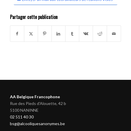
Partager cette publication
AA Belgique Francophone
Rue des Pieds d'Alouette, 42 b
5100 NANINNE
02 511 40 30
bsg@alcooliquesanonymes.be