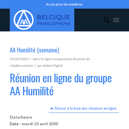
Accès pour les membres
AA Humilité (semaine)
/
23/04/2030
dans
En ligne uniquement
,
Réunion de
/
rétablissement
par
Admin Digital
Réunion en ligne du groupe
AA Humilité
Retour à la liste des réunions en ligne
Date/heure
Date -
mardi 23 avril 2030