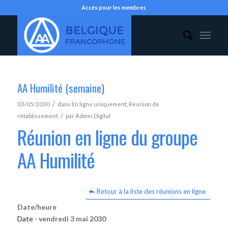
Accès pour les membres
AA Humilité (semaine)
/
03/05/2030
dans
En ligne uniquement
,
Réunion de
/
rétablissement
par
Admin Digital
Réunion en ligne du groupe
AA Humilité
Retour à la liste des réunions en ligne
Date/heure
Date -
vendredi 3 mai 2030