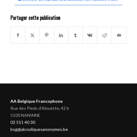
Partager cette publication
AA Belgique Francophone
Rue des Pieds d'Alouette, 42 b
5100 NANINNE
02 511 40 30
bsg@alcooliquesanonymes.be