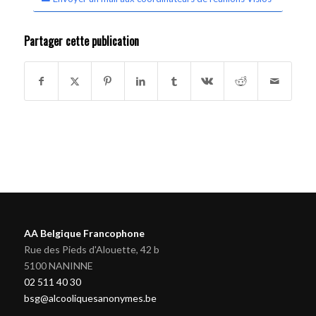
Partager cette publication
AA Belgique Francophone
Rue des Pieds d'Alouette, 42 b
5100 NANINNE
02 511 40 30
bsg@alcooliquesanonymes.be