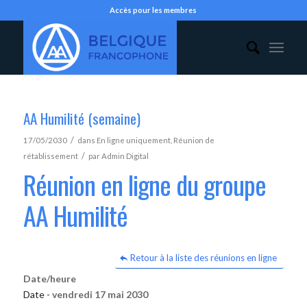
Accès pour les membres
AA Humilité (semaine)
/
17/05/2030
dans
En ligne uniquement
,
Réunion de
/
rétablissement
par
Admin Digital
Réunion en ligne du groupe
AA Humilité
Retour à la liste des réunions en ligne
Date/heure
Date -
vendredi 17 mai 2030