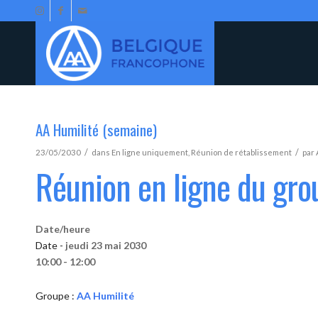
AA Humilité (semaine)
/
/
23/05/2030
dans
En ligne uniquement
,
Réunion de rétablissement
par
Réunion en ligne du gro
Date/heure
Date -
jeudi 23 mai 2030
10:00 - 12:00
Groupe :
AA Humilité