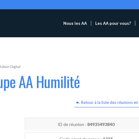
Nous les AA
Les AA pour vous?
Admin Digital
upe AA Humilité
Retour à la liste des réunions en 
ID de réunion :
84935493840
Code / mot de passe :
1234