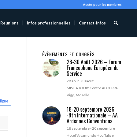
Accès pour les membres
Reunions
Infos professionnelles
Contact-infos
ÉVÈNEMENTS ET CONGRÈS
28-30 Août 2026 – Forum
Francophone Européen du
Service
28 août
-
30 août
MISE A JOUR: Centre ADDEPPA,
Vigy , Moselle
ligne
18-20 septembre 2026
-8th Internationale – AA
Ardennes Conventions
18 septembre
-
20 septembre
Hotel Vayamundo Houffalize