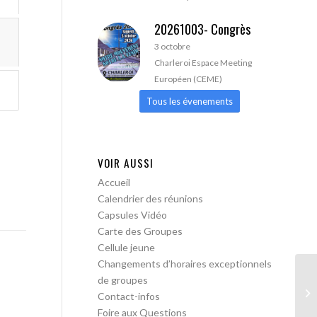
20261003- Congrès
3 octobre
Charleroi Espace Meeting
Européen (CEME)
Tous les évenements
VOIR AUSSI
Accueil
Calendrier des réunions
Capsules Vidéo
Carte des Groupes
Cellule jeune
Changements d’horaires exceptionnels
de groupes
AA
Contact-infos
Foire aux Questions