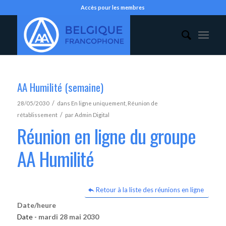
Accès pour les membres
AA Humilité (semaine)
/
28/05/2030
dans
En ligne uniquement
,
Réunion de
/
rétablissement
par
Admin Digital
Réunion en ligne du groupe
AA Humilité
Retour à la liste des réunions en ligne
Date/heure
Date -
mardi 28 mai 2030