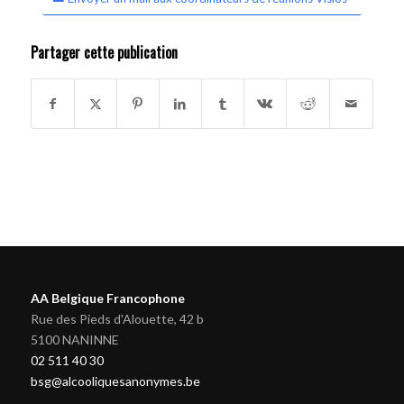
Partager cette publication
AA Belgique Francophone
Rue des Pieds d'Alouette, 42 b
5100 NANINNE
02 511 40 30
bsg@alcooliquesanonymes.be