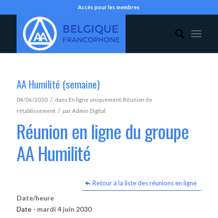
Accès pour les membres
AA Humilité (semaine)
/
04/06/2030
dans
En ligne uniquement
,
Réunion de
/
rétablissement
par
Admin Digital
Réunion en ligne du groupe
AA Humilité
Retour à la liste des réunions en ligne
Date/heure
Date -
mardi 4 juin 2030