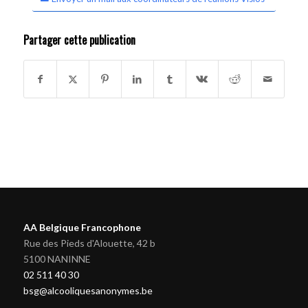
Partager cette publication
AA Belgique Francophone
Rue des Pieds d'Alouette, 42 b
5100 NANINNE
02 511 40 30
bsg@alcooliquesanonymes.be