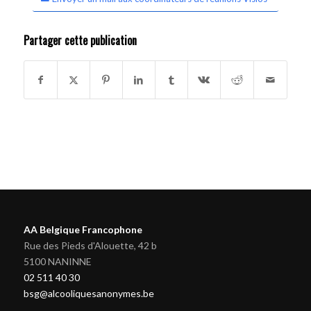
Partager cette publication
AA Belgique Francophone
Rue des Pieds d'Alouette, 42 b
5100 NANINNE
02 511 40 30
bsg@alcooliquesanonymes.be