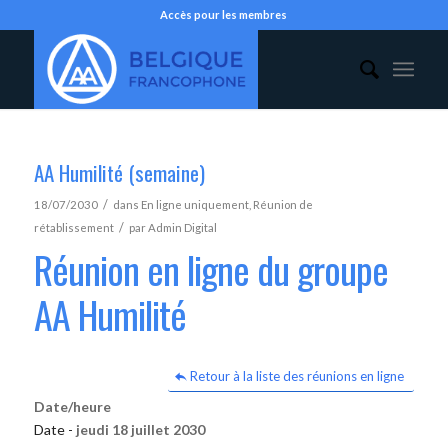
Accès pour les membres
AA Humilité (semaine)
/
18/07/2030
dans
En ligne uniquement
,
Réunion de
/
rétablissement
par
Admin Digital
Réunion en ligne du groupe
AA Humilité
Retour à la liste des réunions en ligne
Date/heure
Date -
jeudi 18 juillet 2030