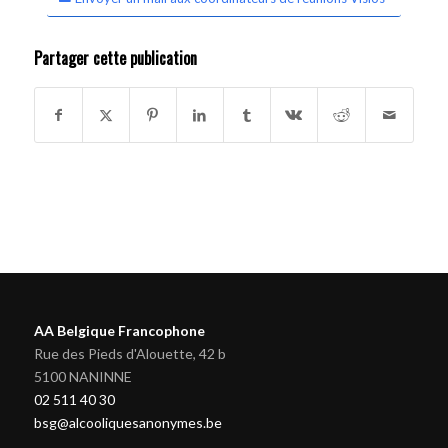
Partager cette publication
AA Belgique Francophone
Rue des Pieds d'Alouette, 42 b
5100 NANINNE
02 511 40 30
bsg@alcooliquesanonymes.be