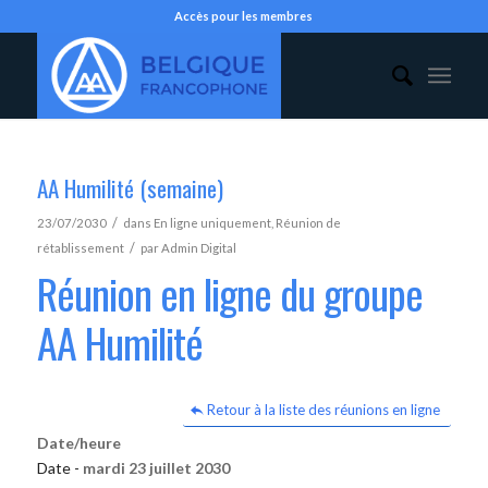
Accès pour les membres
AA Humilité (semaine)
/
23/07/2030
dans
En ligne uniquement
,
Réunion de
/
rétablissement
par
Admin Digital
Réunion en ligne du groupe
AA Humilité
Retour à la liste des réunions en ligne
Date/heure
Date -
mardi 23 juillet 2030