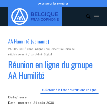
Accès pour les membres
AA Humilité (semaine)
/
21/08/2030
dans
En ligne uniquement
,
Réunion de
/
rétablissement
par
Admin Digital
Réunion en ligne du groupe
AA Humilité
Retour à la liste des réunions en ligne
Date/heure
Date -
mercredi 21 août 2030