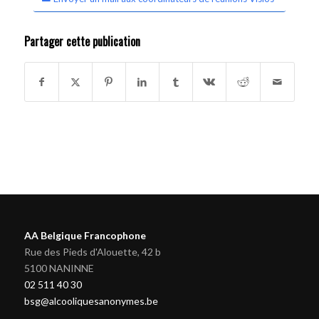
Partager cette publication
AA Belgique Francophone
Rue des Pieds d'Alouette, 42 b
5100 NANINNE
02 511 40 30
bsg@alcooliquesanonymes.be