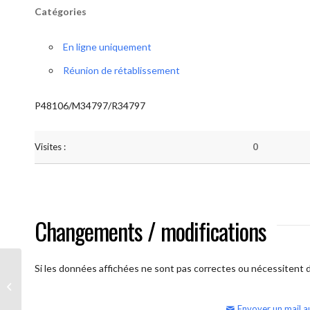
Catégories
En ligne uniquement
Réunion de rétablissement
P48106/M34797/R34797
Visites :
0
Changements / modifications
Si les données affichées ne sont pas correctes ou nécessitent d'
AA Humilité (semaine)
Envoyer un mail a