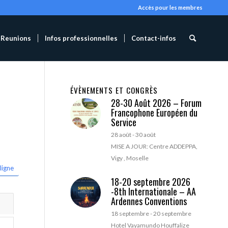
Accès pour les membres
Reunions
Infos professionnelles
Contact-infos
ÉVÈNEMENTS ET CONGRÈS
28-30 Août 2026 – Forum
Francophone Européen du
Service
28 août
-
30 août
MISE A JOUR: Centre ADDEPPA,
Vigy , Moselle
ligne
18-20 septembre 2026
-8th Internationale – AA
Ardennes Conventions
18 septembre
-
20 septembre
Hotel Vayamundo Houffalize