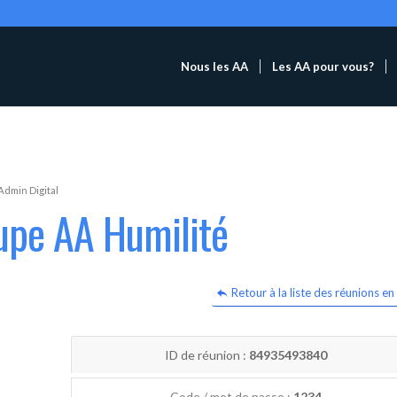
Nous les AA
Les AA pour vous?
Admin Digital
upe AA Humilité
Retour à la liste des réunions en 
ID de réunion :
84935493840
Code / mot de passe :
1234