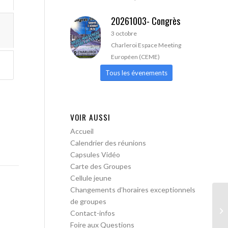
20261003- Congrès
3 octobre
Charleroi Espace Meeting
Européen (CEME)
Tous les évenements
VOIR AUSSI
Accueil
Calendrier des réunions
Capsules Vidéo
Carte des Groupes
Cellule jeune
Changements d’horaires exceptionnels
de groupes
AA
Contact-infos
Foire aux Questions