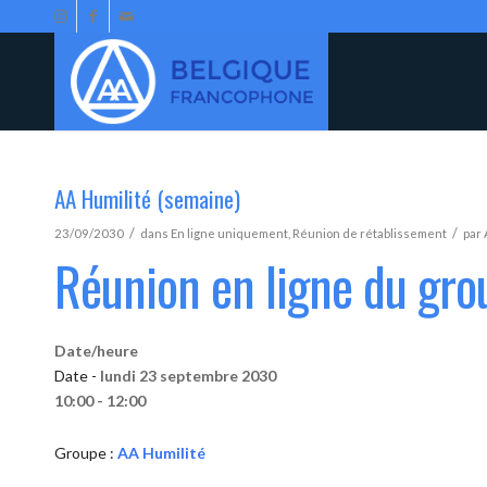
AA Humilité (semaine)
/
/
23/09/2030
dans
En ligne uniquement
,
Réunion de rétablissement
par
Réunion en ligne du gro
Date/heure
Date -
lundi 23 septembre 2030
10:00 - 12:00
Groupe :
AA Humilité