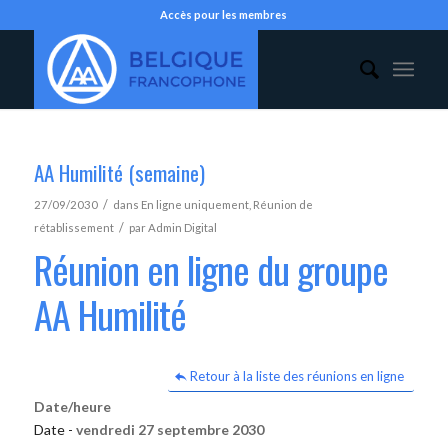
Accès pour les membres
AA Humilité (semaine)
/
27/09/2030
dans
En ligne uniquement
,
Réunion de
/
rétablissement
par
Admin Digital
Réunion en ligne du groupe
AA Humilité
Retour à la liste des réunions en ligne
Date/heure
Date -
vendredi 27 septembre 2030