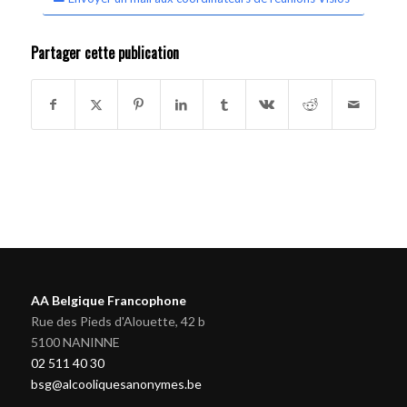
Partager cette publication
AA Belgique Francophone
Rue des Pieds d'Alouette, 42 b
5100 NANINNE
02 511 40 30
bsg@alcooliquesanonymes.be