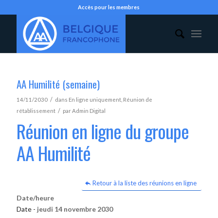
Accès pour les membres
AA Humilité (semaine)
/
14/11/2030
dans
En ligne uniquement
,
Réunion de
/
rétablissement
par
Admin Digital
Réunion en ligne du groupe
AA Humilité
Retour à la liste des réunions en ligne
Date/heure
Date -
jeudi 14 novembre 2030