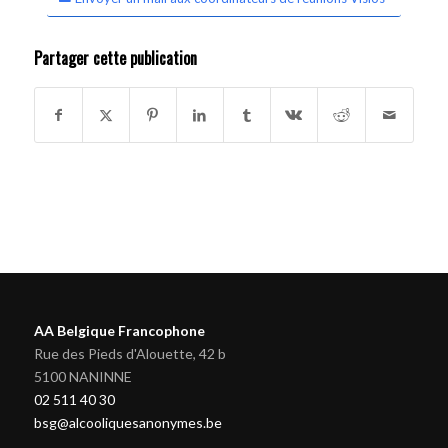
Partager cette publication
AA Belgique Francophone
Rue des Pieds d'Alouette, 42 b
5100 NANINNE
02 511 40 30
bsg@alcooliquesanonymes.be