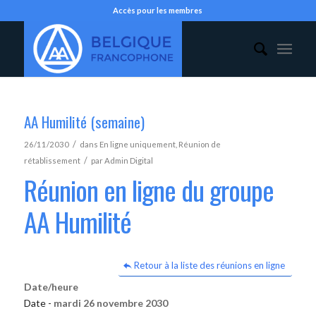
Accès pour les membres
AA Humilité (semaine)
/
26/11/2030
dans
En ligne uniquement
,
Réunion de
/
rétablissement
par
Admin Digital
Réunion en ligne du groupe
AA Humilité
Retour à la liste des réunions en ligne
Date/heure
Date -
mardi 26 novembre 2030