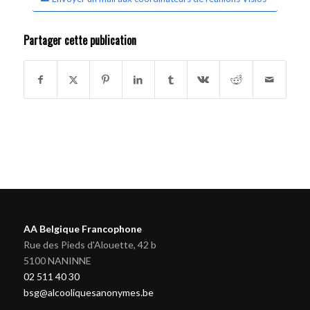
Partager cette publication
AA Belgique Francophone
Rue des Pieds d'Alouette, 42 b
5100 NANINNE
02 511 40 30
bsg@alcooliquesanonymes.be