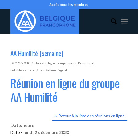
Accès pour les membres
AA Humilité (semaine)
/
02/12/2030
dans
En ligne uniquement
,
Réunion de
/
rétablissement
par
Admin Digital
Réunion en ligne du groupe
AA Humilité
Retour à la liste des réunions en ligne
Date/heure
Date -
lundi 2 décembre 2030