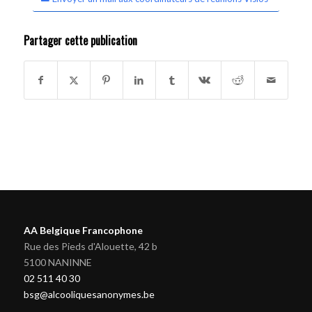
Partager cette publication
AA Belgique Francophone
Rue des Pieds d'Alouette, 42 b
5100 NANINNE
02 511 40 30
bsg@alcooliquesanonymes.be