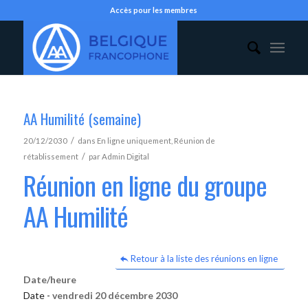
Accès pour les membres
AA Humilité (semaine)
/
20/12/2030
dans
En ligne uniquement
,
Réunion de
/
rétablissement
par
Admin Digital
Réunion en ligne du groupe
AA Humilité
Retour à la liste des réunions en ligne
Date/heure
Date -
vendredi 20 décembre 2030