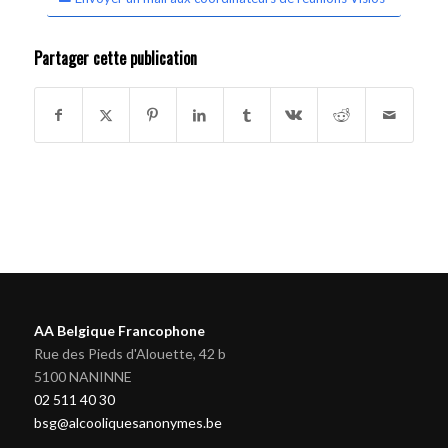
Partager cette publication
AA Belgique Francophone
Rue des Pieds d'Alouette, 42 b
5100 NANINNE
02 511 40 30
bsg@alcooliquesanonymes.be