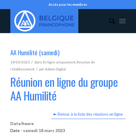
Accès pour les membres
AA Humilité (samedi)
/
18/03/2023
dans
En ligne uniquement
,
Réunion de
/
rétablissement
par
Admin Digital
Réunion en ligne du groupe
AA Humilité
Retour à la liste des réunions en ligne
Date/heure
Date -
samedi 18 mars 2023