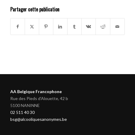
Partager cette publication
AA Belgique Francophone
Rue des Pieds d'Alouette, 42 b
5100 NANINNE
02 511 40 30
bsg@alcooliquesanonymes.be