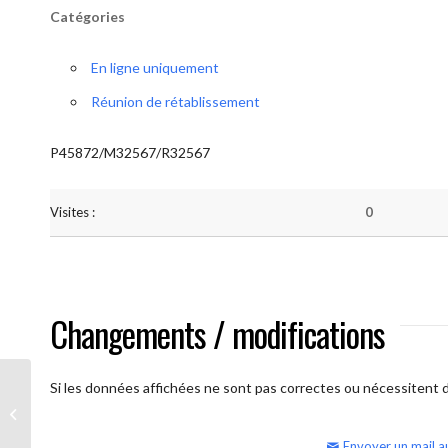
Catégories
En ligne uniquement
Réunion de rétablissement
P45872/M32567/R32567
Visites :
0
Changements / modifications
Si les données affichées ne sont pas correctes ou nécessitent d'
AA Humilité (samedi – réunion
ouverte)
Envoyer un mail a