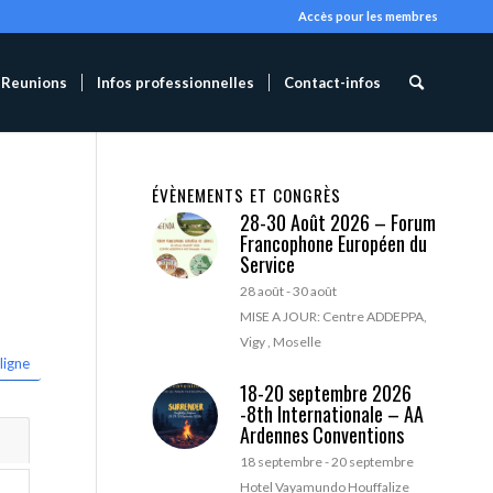
Accès pour les membres
Reunions
Infos professionnelles
Contact-infos
ÉVÈNEMENTS ET CONGRÈS
28-30 Août 2026 – Forum
Francophone Européen du
Service
28 août
-
30 août
MISE A JOUR: Centre ADDEPPA,
Vigy , Moselle
ligne
18-20 septembre 2026
-8th Internationale – AA
Ardennes Conventions
18 septembre
-
20 septembre
Hotel Vayamundo Houffalize