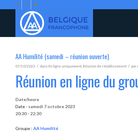
AA Humilité (samedi – réunion ouverte)
/
/
07/10/2023
dans
En ligne uniquement
,
Réunion de rétablissement
par
Réunion en ligne du gro
Date/heure
Date -
samedi 7 octobre 2023
20:30 - 22:30
Groupe :
AA Humilité