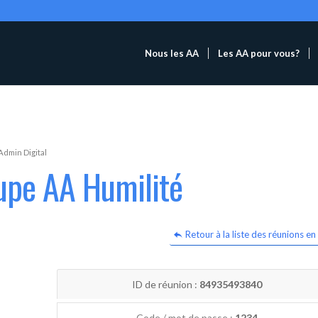
Nous les AA
Les AA pour vous?
Admin Digital
upe AA Humilité
Retour à la liste des réunions en 
ID de réunion :
84935493840
Code / mot de passe :
1234