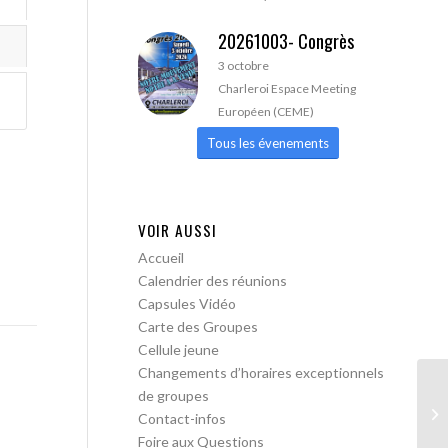
20261003- Congrès
3 octobre
Charleroi Espace Meeting
Européen (CEME)
Tous les évenements
VOIR AUSSI
Accueil
Calendrier des réunions
Capsules Vidéo
Carte des Groupes
Cellule jeune
Changements d’horaires exceptionnels
de groupes
AA
Contact-infos
ou
Foire aux Questions