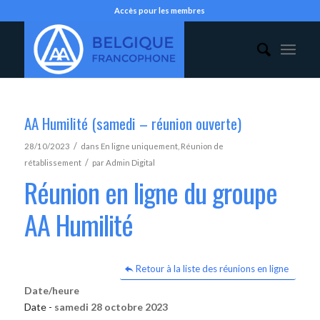
Accès pour les membres
AA Humilité (samedi – réunion ouverte)
/
28/10/2023
dans
En ligne uniquement
,
Réunion de
/
rétablissement
par
Admin Digital
Réunion en ligne du groupe
AA Humilité
Retour à la liste des réunions en ligne
Date/heure
Date -
samedi 28 octobre 2023