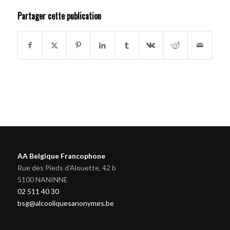
Partager cette publication
AA Belgique Francophone
Rue des Pieds d'Alouette, 42 b
5100 NANINNE
02 511 40 30
bsg@alcooliquesanonymes.be