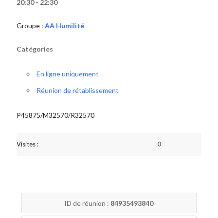
20:30 - 22:30
Groupe :
AA Humilité
Catégories
En ligne uniquement
Réunion de rétablissement
P45875/M32570/R32570
Visites :
0
ID de réunion :
84935493840