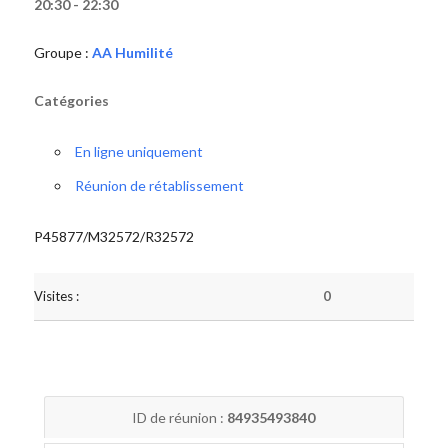
20:30 - 22:30
Groupe :
AA Humilité
Catégories
En ligne uniquement
Réunion de rétablissement
P45877/M32572/R32572
Visites :
0
ID de réunion :
84935493840