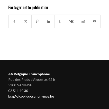
Partager cette publication
AA Belgique Francophone
Rue des Pieds d'Alouette, 42 b
5100 NANINNE
02 511 40 30
bsg@alcooliquesanonymes.be