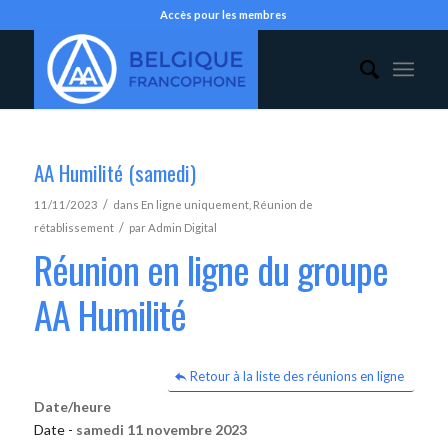
Accès pour les membres
AA Humilité (samedi)
/
11/11/2023
dans
En ligne uniquement
,
Réunion de
/
rétablissement
par
Admin Digital
Réunion en ligne du groupe
AA Humilité
Retour à la liste des réunions en ligne
Date/heure
Date -
samedi 11 novembre 2023