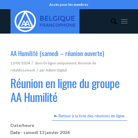
Accès pour les membres
AA Humilité (samedi – réunion ouverte)
/
13/01/2024
dans
En ligne uniquement
,
Réunion de
/
rétablissement
par
Admin Digital
Réunion en ligne du groupe
AA Humilité
Retour à la liste des réunions en ligne
Date/heure
Date -
samedi 13 janvier 2024