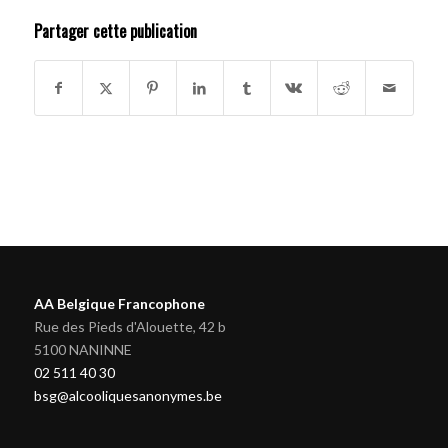
Partager cette publication
AA Belgique Francophone
Rue des Pieds d'Alouette, 42 b
5100 NANINNE
02 511 40 30
bsg@alcooliquesanonymes.be