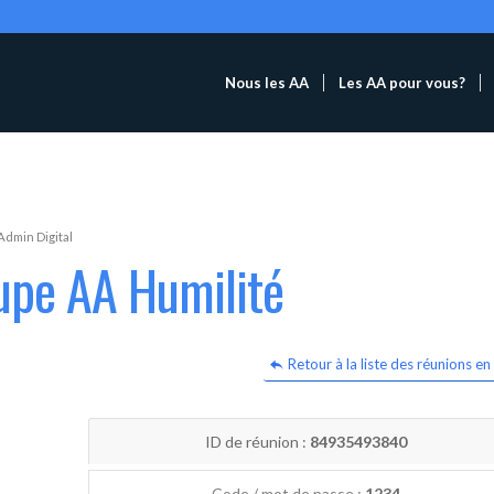
Nous les AA
Les AA pour vous?
Admin Digital
upe AA Humilité
Retour à la liste des réunions en 
ID de réunion :
84935493840
Code / mot de passe :
1234