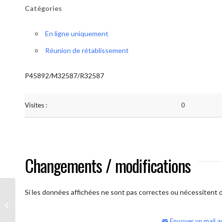
Catégories
En ligne uniquement
Réunion de rétablissement
P45892/M32587/R32587
Visites :
0
Changements / modifications
Si les données affichées ne sont pas correctes ou nécessitent d'
AA Humilité (samedi)
Envoyer un mail a