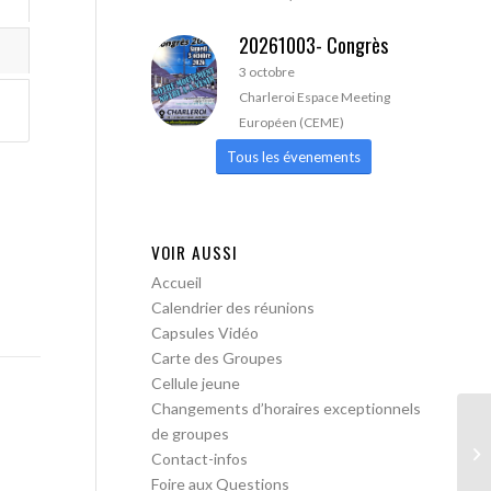
20261003- Congrès
3 octobre
Charleroi Espace Meeting
Européen (CEME)
Tous les évenements
VOIR AUSSI
Accueil
Calendrier des réunions
Capsules Vidéo
Carte des Groupes
Cellule jeune
Changements d’horaires exceptionnels
de groupes
AA
Contact-infos
Foire aux Questions