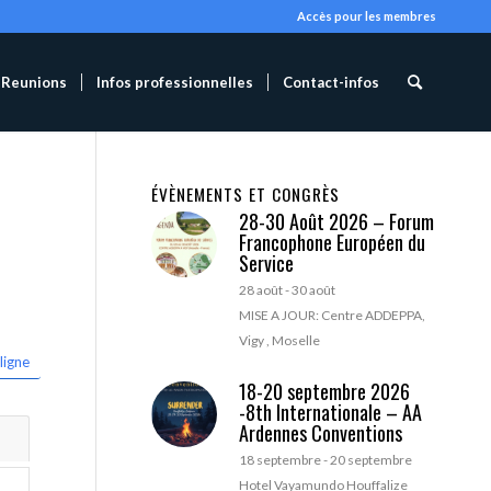
Accès pour les membres
Reunions
Infos professionnelles
Contact-infos
ÉVÈNEMENTS ET CONGRÈS
28-30 Août 2026 – Forum
Francophone Européen du
Service
28 août
-
30 août
MISE A JOUR: Centre ADDEPPA,
Vigy , Moselle
ligne
18-20 septembre 2026
-8th Internationale – AA
Ardennes Conventions
18 septembre
-
20 septembre
Hotel Vayamundo Houffalize