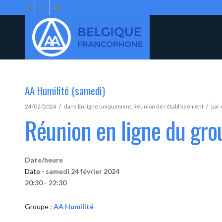
AA Humilité (samedi)
/
/
24/02/2024
dans
En ligne uniquement
,
Réunion de rétablissement
par
Réunion en ligne du gro
Date/heure
Date -
samedi 24 février 2024
20:30 - 22:30
Groupe :
AA Humilité