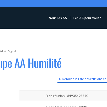
Nous les AA
Les AA pour vous?
Admin Digital
upe AA Humilité
Retour à la liste des réunions en 
ID de réunion :
84935493840
Code / mot de passe :
1234