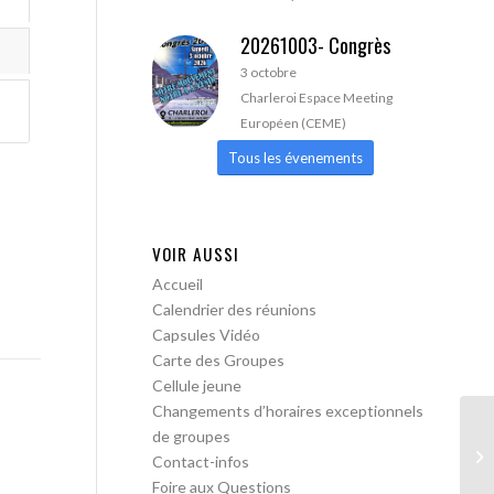
20261003- Congrès
3 octobre
Charleroi Espace Meeting
Européen (CEME)
Tous les évenements
VOIR AUSSI
Accueil
Calendrier des réunions
Capsules Vidéo
Carte des Groupes
Cellule jeune
Changements d’horaires exceptionnels
de groupes
AA
Contact-infos
ou
Foire aux Questions