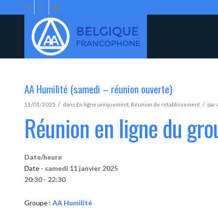
AA Humilité (samedi – réunion ouverte)
/
/
11/01/2025
dans
En ligne uniquement
,
Réunion de rétablissement
par
Réunion en ligne du gro
Date/heure
Date -
samedi 11 janvier 2025
20:30 - 22:30
Groupe :
AA Humilité