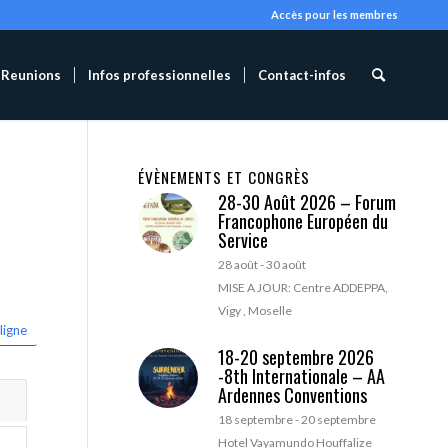
Accès pour les membres
Reunions
Infos professionnelles
Contact-infos
ÉVÈNEMENTS ET CONGRÈS
28-30 Août 2026 – Forum
Francophone Européen du
Service
28 août
-
30 août
MISE A JOUR: Centre ADDEPPA,
Vigy , Moselle
ligne
18-20 septembre 2026
-8th Internationale – AA
Ardennes Conventions
18 septembre
-
20 septembre
Hotel Vayamundo Houffalize