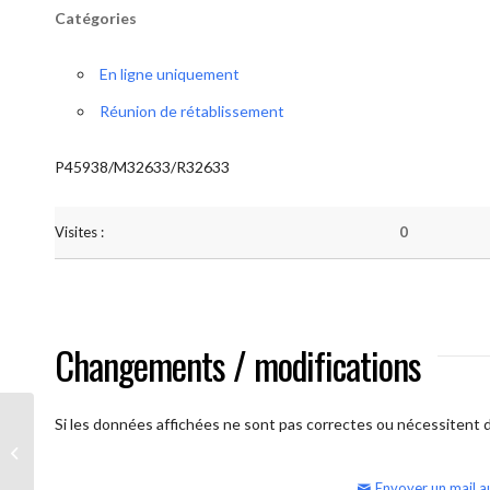
Catégories
En ligne uniquement
Réunion de rétablissement
P45938/M32633/R32633
Visites :
0
Changements / modifications
Si les données affichées ne sont pas correctes ou nécessitent d'
AA Humilité (samedi – réunion
ouverte)
Envoyer un mail a